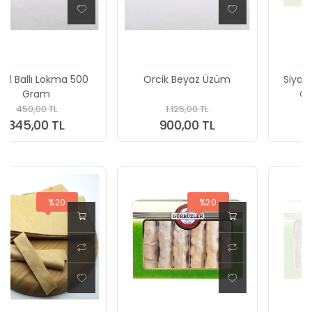
Orcik Beyaz Üzüm
Siyah Üzüm Orciği 650
Gram Özel Kutu
1.125,00 TL
775,00 TL
900,00 TL
620,00 TL
%20
%20