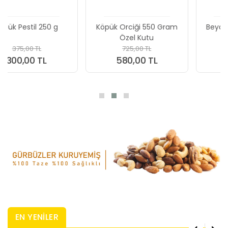
Köpük Orciği 550 Gram
Beyaz Üzüm Orciği 650
Özel Kutu
Gram
725,00 TL
775,00 TL
580,00 TL
620,00 TL
EN YENİLER