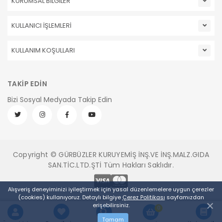
KURUMSAL BİLGİLER
KULLANICI İŞLEMLERİ
KULLANIM KOŞULLARI
TAKİP EDİN
Bizi Sosyal Medyada Takip Edin
Copyright © GÜRBÜZLER KURUYEMİŞ İNŞ.VE İNŞ.MALZ.GIDA
SAN.TİC.LTD.ŞTİ Tüm Hakları Saklıdır.
Alışveriş deneyiminizi iyileştirmek için yasal düzenlemelere uygun çerezler
(cookies) kullanıyoruz. Detaylı bilgiye
Çerez Politikası
sayfamızdan
erişebilirsiniz.
0
Tamam