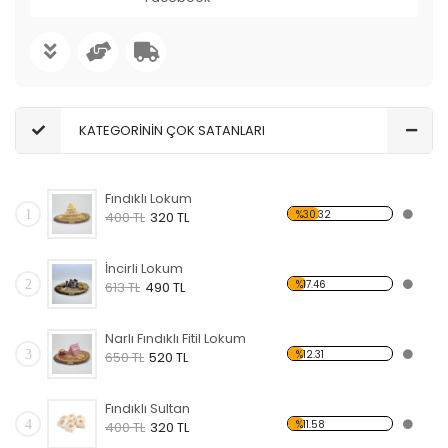
KATEGORİNİN ÇOK SATANLARI
Fındıklı Lokum
1
%30.32
400 TL
320 TL
İncirli Lokum
2
%17.46
613 TL
490 TL
Narlı Fındıklı Fitil Lokum
3
%12.31
650 TL
520 TL
Fındıklı Sultan
4
%11.58
400 TL
320 TL