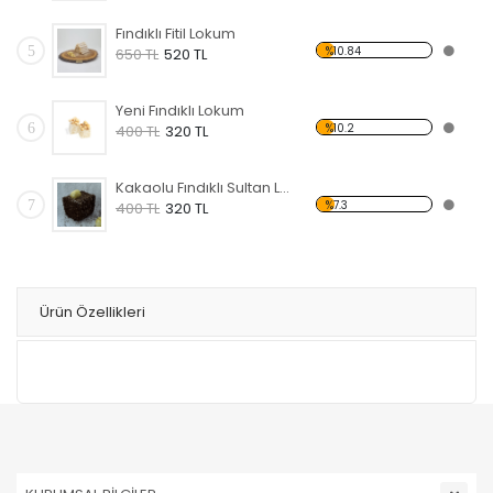
Fındıklı Fitil Lokum
5
%10.84
650 TL
520 TL
Yeni Fındıklı Lokum
6
%10.2
400 TL
320 TL
Kakaolu Fındıklı Sultan Lokumu
7
%7.3
400 TL
320 TL
Ürün Özellikleri